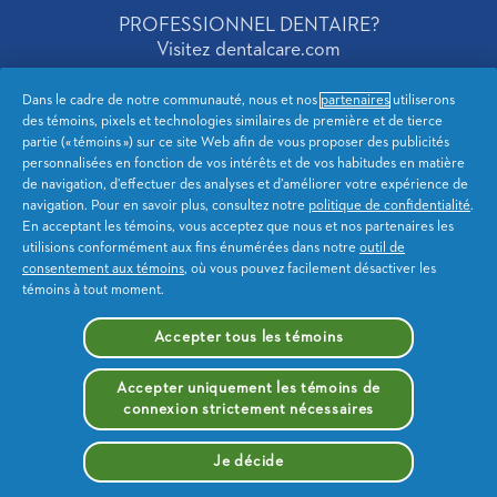
PROFESSIONNEL DENTAIRE?
Visitez dentalcare.com
Dans le cadre de notre communauté, nous et nos
partenaires
utiliserons
des témoins, pixels et technologies similaires de première et de tierce
Canada French
partie (« témoins ») sur ce site Web afin de vous proposer des publicités
personnalisées en fonction de vos intérêts et de vos habitudes en matière
de navigation, d’effectuer des analyses et d’améliorer votre expérience de
Notification de Confidentialite
Confidentialité de l'AC
navigation. Pour en savoir plus, consultez notre
politique de confidentialité
.
En acceptant les témoins, vous acceptez que nous et nos partenaires les
Conditions d’utilisation
Déclaration d’accessibilité
utilisions conformément aux fins énumérées dans notre
outil de
consentement aux témoins
, où vous pouvez facilement désactiver les
témoins à tout moment.
Plan du site
Mes données
Accepter tous les témoins
Me désinscrire de la publicité
ciblée
Accepter uniquement les témoins de
connexion strictement nécessaires
Je décide
© 2026 Procter & Gamble