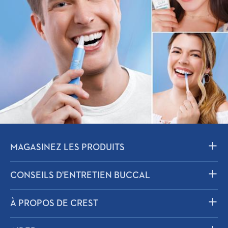
MAGASINEZ LES PRODUITS
Dentifrice
CONSEILS D'ENTRETIEN BUCCAL
Rince-bouche
Solutions
À PROPOS DE CREST
Enfants
Étapes de la vie