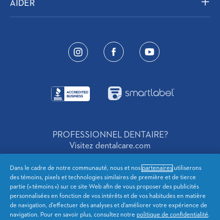
Dentifrice au fluorure stanneux
AIDER
Blanchissement Dentaire
FAQ
Recyclage de la crête
Nous contacter
Voir tout
Voir tout
FacebookFooterIcon
YouTubeIcon
InstagramIcon
Sécurité des produits
BusinessIcon
SmartLabelIcon
PROFESSIONNEL DENTAIRE?
Visitez dentalcare.com
Dans le cadre de notre communauté, nous et nos
partenaires
utiliserons
des témoins, pixels et technologies similaires de première et de tierce
Canada French
partie (« témoins ») sur ce site Web afin de vous proposer des publicités
personnalisées en fonction de vos intérêts et de vos habitudes en matière
de navigation, d’effectuer des analyses et d’améliorer votre expérience de
Notification de Confidentialite
Confidentialité de l'AC
navigation. Pour en savoir plus, consultez notre
politique de confidentialité
.