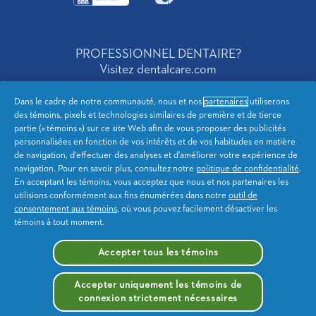
PROFESSIONNEL DENTAIRE?
Visitez dentalcare.com
Dans le cadre de notre communauté, nous et nos
partenaires
utiliserons
des témoins, pixels et technologies similaires de première et de tierce
Canada French
partie (« témoins ») sur ce site Web afin de vous proposer des publicités
personnalisées en fonction de vos intérêts et de vos habitudes en matière
de navigation, d’effectuer des analyses et d’améliorer votre expérience de
Notification de Confidentialite
Confidentialité de l'AC
navigation. Pour en savoir plus, consultez notre
politique de confidentialité
.
En acceptant les témoins, vous acceptez que nous et nos partenaires les
Conditions d’utilisation
Déclaration d’accessibilité
utilisions conformément aux fins énumérées dans notre
outil de
consentement aux témoins
, où vous pouvez facilement désactiver les
témoins à tout moment.
Plan du site
Mes données
Accepter tous les témoins
Me désinscrire de la publicité
ciblée
Accepter uniquement les témoins de
connexion strictement nécessaires