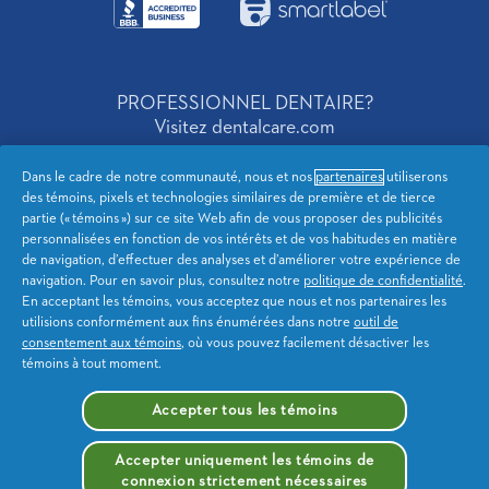
BusinessIcon
SmartLabelIcon
PROFESSIONNEL DENTAIRE?
Visitez dentalcare.com
Dans le cadre de notre communauté, nous et nos
partenaires
utiliserons
des témoins, pixels et technologies similaires de première et de tierce
Canada French
partie (« témoins ») sur ce site Web afin de vous proposer des publicités
personnalisées en fonction de vos intérêts et de vos habitudes en matière
de navigation, d’effectuer des analyses et d’améliorer votre expérience de
Notification de Confidentialite
Confidentialité de l'AC
navigation. Pour en savoir plus, consultez notre
politique de confidentialité
.
En acceptant les témoins, vous acceptez que nous et nos partenaires les
Conditions d’utilisation
Déclaration d’accessibilité
utilisions conformément aux fins énumérées dans notre
outil de
consentement aux témoins
, où vous pouvez facilement désactiver les
témoins à tout moment.
Plan du site
Mes données
Accepter tous les témoins
Me désinscrire de la publicité
ciblée
Accepter uniquement les témoins de
connexion strictement nécessaires